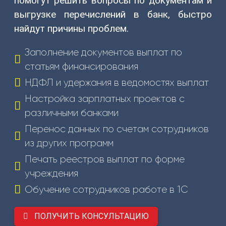
помогут решить вопросы по документам и
выгрузке перечислений в банк, быстро
8
найдут причины проблем.
(831)
274-
Заполнение документов выплат по
80-
статьям финансирования
80
НДФЛ и удержания в ведомостях выплат
gov-
Настройка зарплатных проектов с
ip@mail.ru
различными банками
Перенос данных по счетам сотрудников
603003
из других программ
г.
Печать реестров выплат по форме
Нижний
учреждения
Новгород,
Обучение сотрудников работе в 1С
ул.
Ефремова,
6
ПОЛУЧИТЬ КОНСУЛЬТАЦИЮ