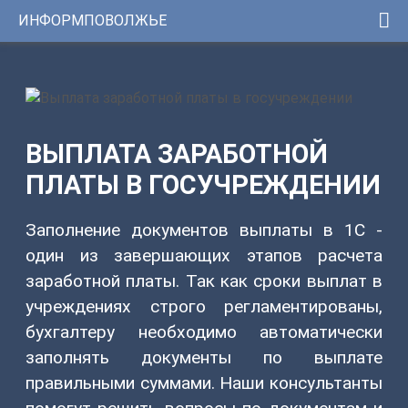
ИНФОРМПОВОЛЖЬЕ
Консультации
1С
Услуги
ИНФОРМПОВОЛЖЬЕ
Программы
Регистрационный
ВЫПЛАТА ЗАРАБОТНОЙ
номер
Сервисы
сертификата:
ЦКБ
ПЛАТЫ В ГОСУЧРЕЖДЕНИИ
Уникальные
37331-
0251
решения
от
Заполнение документов выплаты в 1С -
24.01.2014г.
один из завершающих этапов расчета
Youtube-
заработной платы. Так как сроки выплат в
канал
учреждениях строго регламентированы,
Telegram-
бухгалтеру необходимо автоматически
канал
заполнять документы по выплате
правильными суммами. Наши консультанты
КОНТАКТЫ