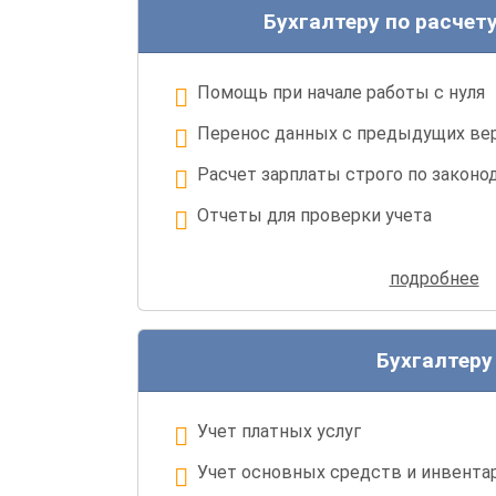
Поможем в обучении новых сотру
Бухгалтеру по расчет
Помощь при начале работы с нуля
Перенос данных с предыдущих ве
Расчет зарплаты строго по законо
Отчеты для проверки учета
Быстрая подготовка отчетов в ИФ
подробнее
Легкая настройка обмена с БГУ
Бухгалтеру
Учет платных услуг
Учет основных средств и инвента