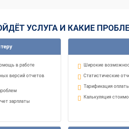
ЙДЁТ УСЛУГА И КАКИЕ ПРОБ
лтеру
помощь в работе
Широкие возможнос
ных версий отчетов
Статистические отч
Тарификация оплаты
проблем
Калькуляция стоимо
чет зарплаты
Анализ и контроль 
ах с базами данных
учреждения
Возможность дораб