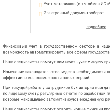
Учет материалов (в т.ч. обмен ИС 
Электронный документооборот
Учет кассовых и банковских опера
подробнее
банка)
Финансовый учет в государственном секторе в наше
возможность автоматизировать все сферы государств
Наши специалисты помогут вам начать учет с «нуля» пр
Изменение законодательства ведет к необходимости пе
эффективно все возможности новых версий.
При текущей работе у сотрудников бухгалтерии всегда
по лицевому счету, регулярные отчеты по заработной 
которые максимально автоматизируют ежедневную раб
Наши специалисты помогут освоить новые функции про