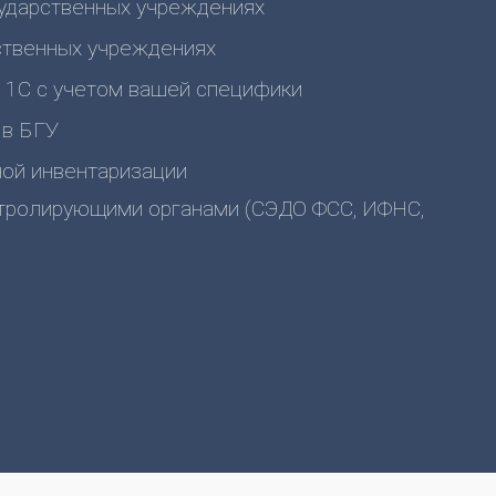
сударственных учреждениях
рственных учреждениях
х 1С с учетом вашей специфики
 в БГУ
ной инвентаризации
тролирующими органами (СЭДО ФСС, ИФНС,