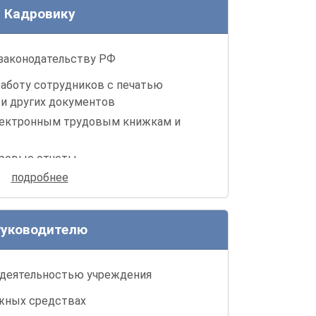
Кадровику
 законодательству РФ
аботу сотрудников с печатью
 и других документов
лектронным трудовым книжкам и
дровые отчеты
подробнее
оп. соглашения и другие документы
уководителю
 деятельностью учреждения
жных средствах