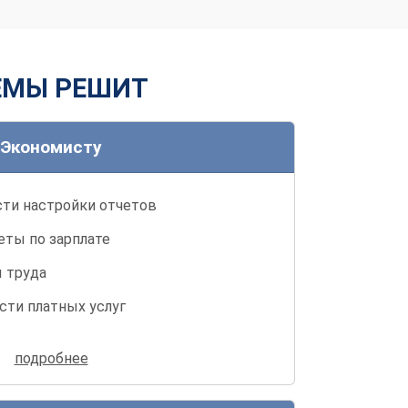
ЛЕМЫ РЕШИТ
Экономисту
ти настройки отчетов
еты по зарплате
 труда
сти платных услуг
за финансовыми показателями
подробнее
отки программы для специфических