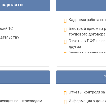
отчетов
дников
у зарплаты
Кадровая работа по
рсий 1С
Быстрый прием на р
трудового договора
дательству
Отчеты в ПФР по э
другие
Статистические ка
НС, ФСС,ПФР.
Любые нужные для д
Р
Отчеты контроля за
ризация по штрихкодам
Информация о дене