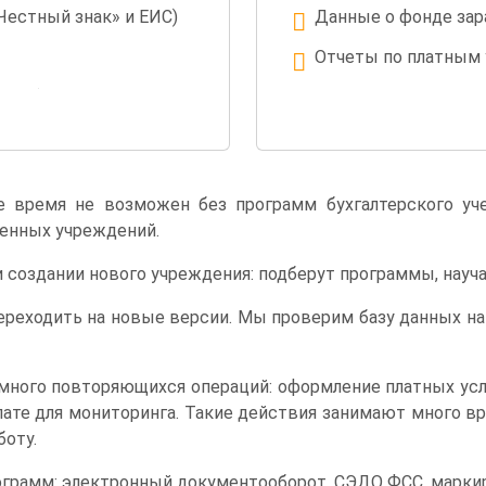
«Честный знак» и ЕИС)
Данные о фонде зар
Отчеты по платным 
ций (загрузка выписки
Сводные данные эф
 время не возможен без программ бухгалтерского уче
енных учреждений.
и создании нового учреждения: подберут программы, науча
реходить на новые версии. Мы проверим базу данных на
 много повторяющихся операций: оформление платных ус
плате для мониторинга. Такие действия занимают много в
оту.
грамм: электронный документооборот, СЭДО ФСС, маркир