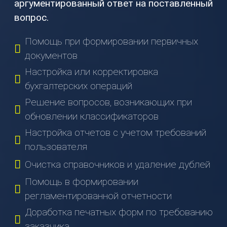
аргументированный ответ на поставленный
(831)
вопрос.
274-
80-
Помощь при формировании первичных
80
документов
gov-
Настройка или корректировка
ip@mail.ru
бухгалтерских операций
603003
Решение вопросов, возникающих при
г.
Нижний
обновлении классификаторов
Новгород,
Настройка отчетов с учетом требований
ул.
пользователя
Ефремова,
Очистка справочников и удаление дублей
6
Помощь в формировании
О
регламентированной отчетности
НАС
Доработка печатных форм по требованию
О
заказчика