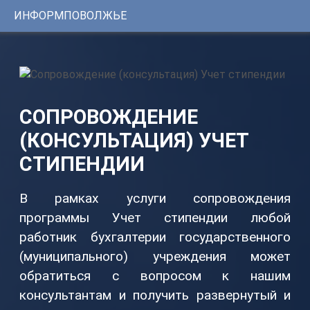
ИНФОРМПОВОЛЖЬЕ
Консультации
1С
Услуги
ИНФОРМПОВОЛЖЬЕ
Программы
Регистрационный
номер
Сервисы
сертификата:
СОПРОВОЖДЕНИЕ
ЦКБ
Уникальные
37331-
(КОНСУЛЬТАЦИЯ) УЧЕТ
0251
решения
от
24.01.2014г.
СТИПЕНДИИ
Youtube-
В рамках услуги сопровождения
канал
программы Учет стипендии любой
Telegram-
работник бухгалтерии государственного
канал
(муниципального) учреждения может
обратиться с вопросом к нашим
КОНТАКТЫ
консультантам и получить развернутый и
8