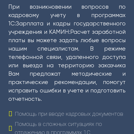
(831)
При возникновении вопросов по
274-
кадровому учету в программах
80-
1С:Зарплата и кадры государственного
80
учреждения и КАМИН:Расчет заработной
gov-
платы вы можете задать любые вопросы
ip@mail.ru
нашим специалистам. В режиме
603003
телефонной связи, удаленного доступа
г.
или выезда на территорию заказчика
Нижний
Вам предложат методические и
Новгород,
практические рекомендации, помогут
ул.
исправить ошибки в учете и подготовить
Ефремова,
6
отчетность.
О
Помощь при вводе кадровых документов
НАС
Помощь в сложных ситуациях по
О
отражению в программах 1С