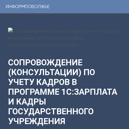
ИНФОРМПОВОЛЖЬЕ
Консультации
1С
Услуги
ИНФОРМПОВОЛЖЬЕ
Программы
Регистрационный
номер
Сервисы
сертификата:
ЦКБ
Уникальные
37331-
0251
решения
СОПРОВОЖДЕНИЕ
от
24.01.2014г.
(КОНСУЛЬТАЦИИ) ПО
Youtube-
УЧЕТУ КАДРОВ В
канал
ПРОГРАММЕ 1С:ЗАРПЛАТА
Telegram-
И КАДРЫ
канал
ГОСУДАРСТВЕННОГО
КОНТАКТЫ
УЧРЕЖДЕНИЯ
8