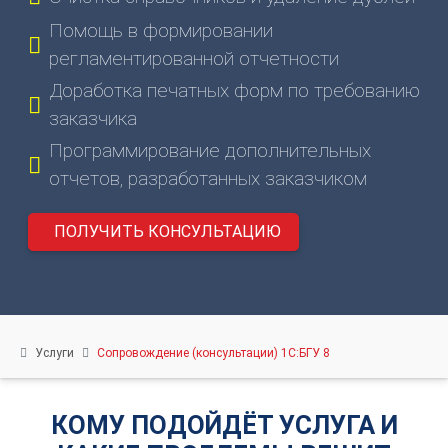
нас
Помощь в формировании
Вебинары
регламентированной отчетности
Контакты
Доработка печатных форм по требованию
Удалённый
заказчика
помощник
Программирование дополнительных
Релизы
1С
отчетов, разработанных заказчиком
ПОЛУЧИТЬ КОНСУЛЬТАЦИЮ
Услуги
Сопровождение (консультации) 1С:БГУ 8
КОМУ ПОДОЙДЁТ УСЛУГА И