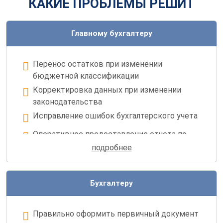
КАКИЕ ПРОБЛЕМЫ РЕШИТ
Главному бухгалтеру
Перенос остатков при изменении
бюджетной классификации
Корректировка данных при изменении
законодательства
Исправление ошибок бухгалтерского учета
Оперативное предоставление отчета по
требованию учредителя
подробнее
Исправление ошибок регламентированной
отчетности
Бухгалтеру
Корректировка регистров
Правильно оформить первичный документ