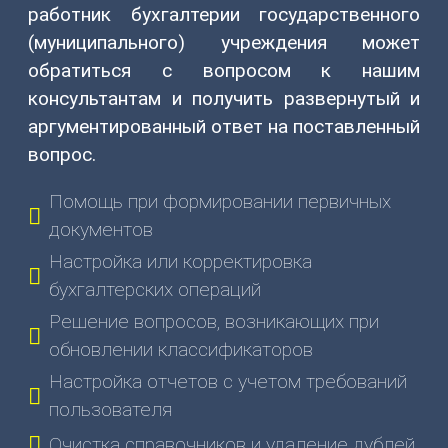
(831)
работник бухгалтерии государственного
274-
(муниципального) учреждения может
80-
обратиться с вопросом к нашим
80
консультантам и получить развернутый и
gov-
аргументированный ответ на поставленный
ip@mail.ru
вопрос.
603003
Помощь при формировании первичных
г.
Нижний
документов
Новгород,
Настройка или корректировка
ул.
бухгалтерских операций
Ефремова,
Решение вопросов, возникающих при
6
обновлении классификаторов
О
Настройка отчетов с учетом требований
НАС
пользователя
О
Очистка справочников и удаление дублей