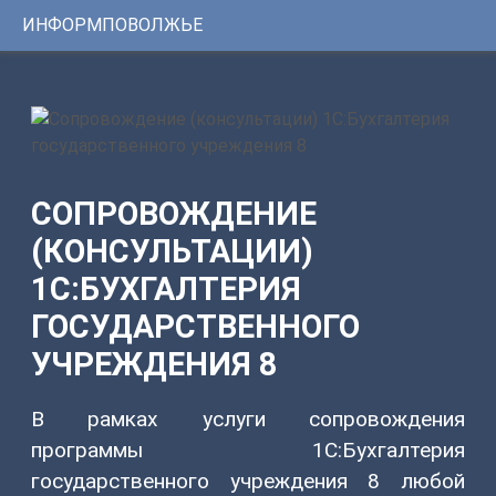
ИНФОРМПОВОЛЖЬЕ
Консультации
1С
Услуги
ИНФОРМПОВОЛЖЬЕ
Программы
Регистрационный
номер
Сервисы
сертификата:
ЦКБ
Уникальные
37331-
СОПРОВОЖДЕНИЕ
0251
решения
от
(КОНСУЛЬТАЦИИ)
24.01.2014г.
1С:БУХГАЛТЕРИЯ
Youtube-
ГОСУДАРСТВЕННОГО
канал
УЧРЕЖДЕНИЯ 8
Telegram-
канал
В рамках услуги сопровождения
КОНТАКТЫ
программы 1С:Бухгалтерия
8
государственного учреждения 8 любой