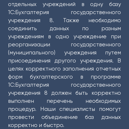
(831)
отдельных учреждений в одну базу
274-
1С:Бухгалтерия государственного
80-
учреждения 8. Также необходимо
80
соединить данных по разным
gov-
учреждениям в одно учреждение при
ip@mail.ru
реорганизации государственного
603003
(муниципального) учреждения путем
г.
присоединения другого учреждения. В
Нижний
целях корректного заполнения отчетных
Новгород,
форм бухгалтерского в программе
ул.
1С:Бухгалтерия государственного
Ефремова,
учреждения 8 должен быть корректно
6
выполнен перечень необходимых
О
процедур. Наши специалисты помогут
НАС
провести объединение баз данных
О
корректно и быстро.