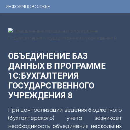
ИНФОРМПОВОЛЖЬЕ
Консультации
1С
Услуги
ИНФОРМПОВОЛЖЬЕ
Программы
Регистрационный
номер
Сервисы
сертификата:
ЦКБ
Уникальные
37331-
ОБЪЕДИНЕНИЕ БАЗ
0251
решения
от
ДАННЫХ В ПРОГРАММЕ
24.01.2014г.
1С:БУХГАЛТЕРИЯ
Youtube-
ГОСУДАРСТВЕННОГО
канал
УЧРЕЖДЕНИЯ 8
Telegram-
канал
При централизации ведения бюджетного
КОНТАКТЫ
(бухгалтерского) учета возникает
8
необходимость объединения нескольких