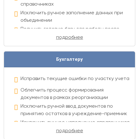
справочниках
Исключить ручное заполнение данных при
объединении
Получить готовую базу для работы после
централизации (реорганизации)
подробнее
Ускорить и облегчить процесс проводимых
изменений
Бухгалтеру
Исправить текущие ошибки по участку учета
Облегчить процесс формирования
документов в рамках реорганизации
Исключить ручной ввод документов по
принятию остатков в учреждение-приемник
Исключить ручное наполнение справочников
при объединении
подробнее
Исключить потерю данных