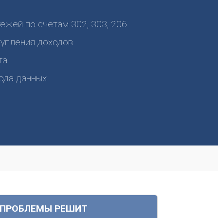
ежей по счетам 302, 303, 206
тупления доходов
та
ода данных
 ПРОБЛЕМЫ РЕШИТ