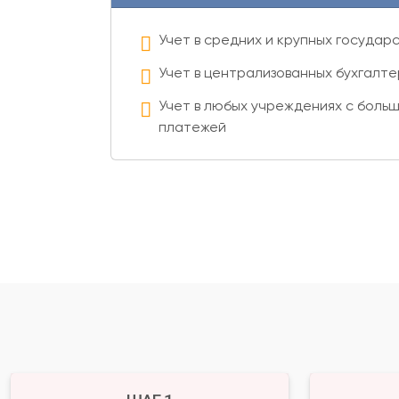
Учет в средних и крупных госуда
Учет в централизованных бухгалте
Учет в любых учреждениях с боль
платежей