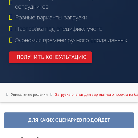
(831)
сотрудников
274-
Разные варианты загрузки
80-
80
Настройка под специфику учета
gov-
Экономия времени ручного ввода данных
ip@mail.ru
603003
ПОЛУЧИТЬ КОНСУЛЬТАЦИЮ
г.
Нижний
Новгород,
ул.
Ефремова,
Уникальные решения
Загрузка счетов для зарплатного проекта из б
6
О
ДЛЯ КАКИХ СЦЕНАРИЕВ ПОДОЙДЕТ
НАС
О