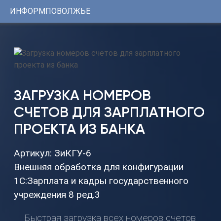
ИНФОРМПОВОЛЖЬЕ
Консультации
1С
Услуги
ИНФОРМПОВОЛЖЬЕ
Программы
Регистрационный
номер
Сервисы
сертификата:
ЦКБ
Уникальные
37331-
ЗАГРУЗКА НОМЕРОВ
0251
решения
от
СЧЕТОВ ДЛЯ ЗАРПЛАТНОГО
24.01.2014г.
ПРОЕКТА ИЗ БАНКА
Youtube-
канал
Артикул: ЗиКГУ-6
Telegram-
Внешняя обработка для конфигурации
канал
1С:Зарплата и кадры государственного
учреждения 8 ред.3
КОНТАКТЫ
8
Быстрая загрузка всех номеров счетов