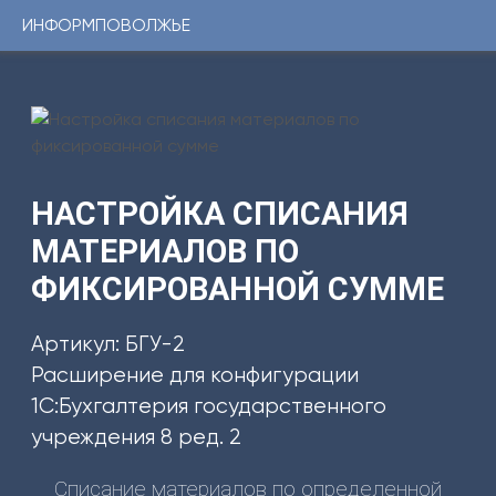
ИНФОРМПОВОЛЖЬЕ
Консультации
1С
Услуги
ИНФОРМПОВОЛЖЬЕ
Программы
Регистрационный
номер
Сервисы
сертификата:
ЦКБ
Уникальные
37331-
НАСТРОЙКА СПИСАНИЯ
0251
решения
от
МАТЕРИАЛОВ ПО
24.01.2014г.
ФИКСИРОВАННОЙ СУММЕ
Youtube-
канал
Артикул: БГУ-2
Telegram-
Расширение для конфигурации
канал
1С:Бухгалтерия государственного
учреждения 8 ред. 2
КОНТАКТЫ
8
Списание материалов по определенной