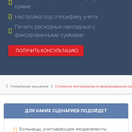
(831)
сумме
274-
Настройка под специфику учета
80-
80
Печать расходных накладных с
фиксированными суммами
gov-
ip@mail.ru
ПОЛУЧИТЬ КОНСУЛЬТАЦИЮ
603003
г.
Нижний
Новгород,
ул.
Уникальные решения
Списание материалов по фиксированной с
Ефремова,
6
О
ДЛЯ КАКИХ СЦЕНАРИЕВ ПОДОЙДЕТ
НАС
О
Больницы, учитывающие медикаменты