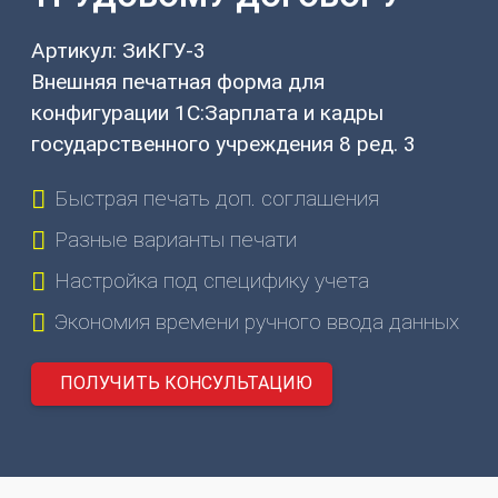
(831)
274-
Артикул: ЗиКГУ-3
80-
Внешняя печатная форма для
80
конфигурации 1С:Зарплата и кадры
gov-
государственного учреждения 8 ред. 3
ip@mail.ru
Быстрая печать доп. соглашения
603003
г.
Разные варианты печати
Нижний
Настройка под специфику учета
Новгород,
ул.
Экономия времени ручного ввода данных
Ефремова,
6
ПОЛУЧИТЬ КОНСУЛЬТАЦИЮ
О
НАС
О