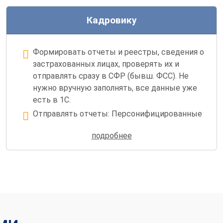
Кадровику
Формировать отчеты и реестры, сведения о
застрахованных лицах, проверять их и
отправлять сразу в СФР (бывш. ФСС). Не
нужно вручную заполнять, все данные уже
есть в 1С.
Отправлять отчеты: Персонифицированные
сведения, ЕФС-1 и прочие.
подробнее
Получать от СФР (бывш. ФСС) извещения о
больничных и пособиях, а также отправлять в
фонд проверенные сведения для назначения
выплаты.