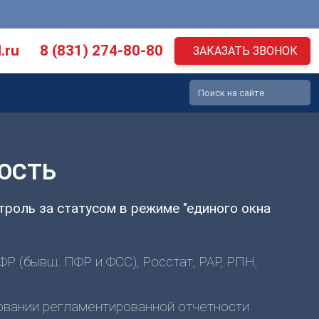
.ru
8 (831) 274-80-80
ЗАКАЗАТЬ ЗВОНОК
НОСТЬ
троль за статусом в режиме "единого окна
ФР (бывш. ПФР и ФСС), Росстат, РАР, РПН,
овании регламентированной отчетности