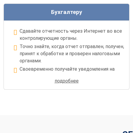
Бухгалтеру
Сдавайте отчетность через Интернет во все
контролирующие органы.
Точно знайте, когда отчет отправлен, получен,
принят к обработке и проверен налоговыми
органами.
Своевременно получайте уведомления на
требования от налоговых органов.
подробнее
Избегайте ошибок при формировании
регламентированной отчетности.
Запрашивайте сверки у контролирующих
органов.
Ведите переписку с контролирующими
органами.
Получайте выписки ЕГРЮЛ/ЕГРИП.