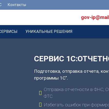
С
Контакты
gov-ip@mail
СЕРВИСЫ
УНИКАЛЬНЫЕ РЕШЕНИЯ
СЕРВИС 1С:ОТЧЕТ
Подготовка, отправка отчета, кон
программы 1С".
Отправка отчетности в ФНС, С
ФТС
Избегать ошибок при формир