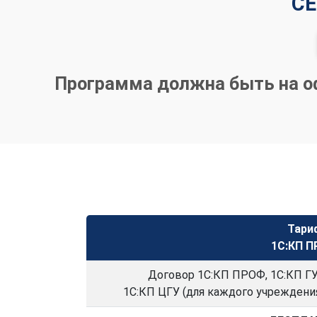
СЕ
Простота и удобство в использовании
программы для формирования и отправки
электронной отчетности.
Программа должна быть на оф
Тари
1С:КП 
Договор 1С:КП ПРОФ, 1С:КП 
1С:КП ЦГУ (для каждого учреждени