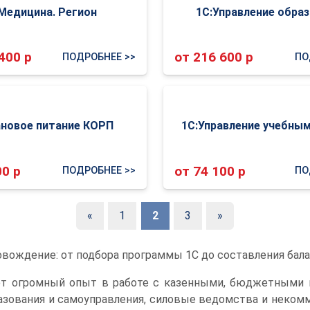
Медицина. Регион
1С:Управление обра
400 р
от 216 600 р
ПОДРОБНЕЕ >>
ПО
ановое питание КОРП
1С:Управление учебны
00 р
от 74 100 р
ПОДРОБНЕЕ >>
ПО
«
1
2
3
»
вождение: от подбора программы 1С до составления бала
ют огромный опыт в работе с казенными, бюджетными 
азования и самоуправления, силовые ведомства и неко