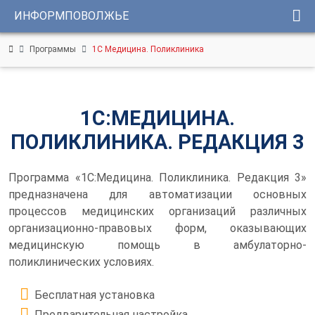
ИНФОРМПОВОЛЖЬЕ
Консультации
Программы
1С Медицина. Поликлиника
1С
Услуги
ИНФОРМПОВОЛЖЬЕ
Программы
Регистрационный
1С:МЕДИЦИНА.
номер
Сервисы
сертификата:
ЦКБ
ПОЛИКЛИНИКА. РЕДАКЦИЯ 3
Уникальные
37331-
0251
решения
от
Программа «1С:Медицина. Поликлиника. Редакция 3»
24.01.2014г.
предназначена для автоматизации основных
Youtube-
процессов медицинских организаций различных
канал
организационно-правовых форм, оказывающих
Telegram-
медицинскую помощь в амбулаторно-
канал
поликлинических условиях.
Бесплатная установка
КОНТАКТЫ
Предварительная настройка