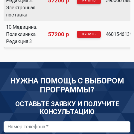
57200 р
Редакция 3.
2900001885
КУПИТЬ
О
Электронная
НАС
поставка
О
1С:Медицина.
нас
57200 р
Поликлиника.
4601546139
КУПИТЬ
Вебинары
Редакция 3
Контакты
Удалённый
помощник
Релизы
НУЖНА ПОМОЩЬ С ВЫБОРОМ
1С
ПРОГРАММЫ?
ОСТАВЬТЕ ЗАЯВКУ И ПОЛУЧИТЕ
КОНСУЛЬТАЦИЮ