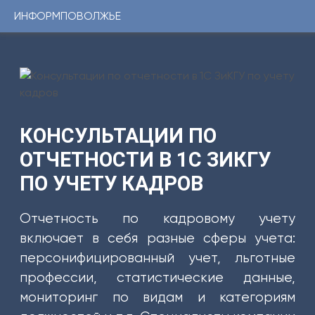
ИНФОРМПОВОЛЖЬЕ
Консультации
1С
Услуги
ИНФОРМПОВОЛЖЬЕ
Программы
Регистрационный
номер
Сервисы
сертификата:
ЦКБ
Уникальные
37331-
КОНСУЛЬТАЦИИ ПО
0251
решения
от
ОТЧЕТНОСТИ В 1С ЗИКГУ
24.01.2014г.
ПО УЧЕТУ КАДРОВ
Youtube-
канал
Отчетность по кадровому учету
Telegram-
включает в себя разные сферы учета:
канал
персонифицированный учет, льготные
профессии, статистические данные,
КОНТАКТЫ
мониторинг по видам и категориям
8