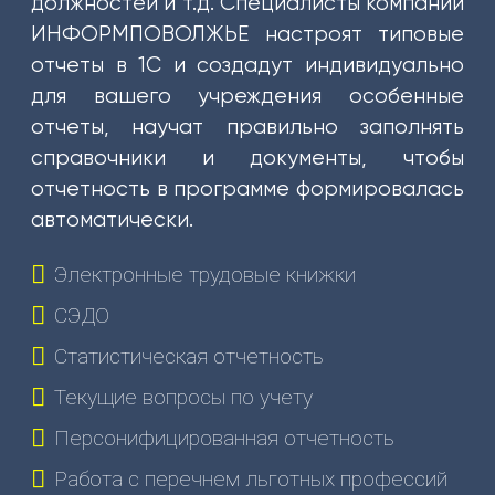
должностей и т.д. Специалисты компании
(831)
ИНФОРМПОВОЛЖЬЕ настроят типовые
274-
отчеты в 1С и создадут индивидуально
80-
80
для вашего учреждения особенные
отчеты, научат правильно заполнять
gov-
справочники и документы, чтобы
ip@mail.ru
отчетность в программе формировалась
603003
автоматически.
г.
Нижний
Электронные трудовые книжки
Новгород,
ул.
СЭДО
Ефремова,
Статистическая отчетность
6
Текущие вопросы по учету
О
Персонифицированная отчетность
НАС
О
Работа с перечнем льготных профессий