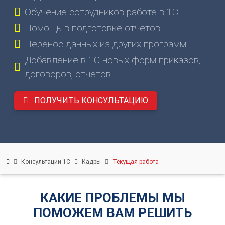
Обучение сотрудников работе в 1С
8
Помощь в подготовке отчетов
(831)
274-
Перенос данных из других программ
80-
Добавление в 1С новых форм приказов,
80
договоров, отчетов
gov-
ПОЛУЧИТЬ КОНСУЛЬТАЦИЮ
ip@mail.ru
603003
г.
Консультации 1С
Кадры
Текущая работа
Нижний
Новгород,
ул.
КАКИЕ ПРОБЛЕМЫ МЫ
Ефремова,
ПОМОЖЕМ ВАМ РЕШИТЬ
6