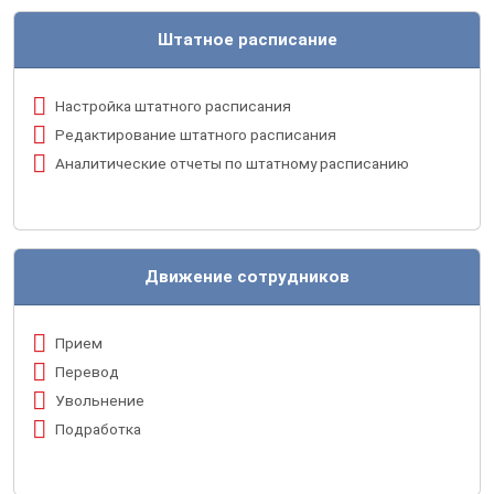
О
Штатное расписание
НАС
О
Настройка штатного расписания
нас
Редактирование штатного расписания
Вебинары
Аналитические отчеты по штатному расписанию
Контакты
Удалённый
помощник
Релизы
Движение сотрудников
1С
Прием
Перевод
Увольнение
Подработка