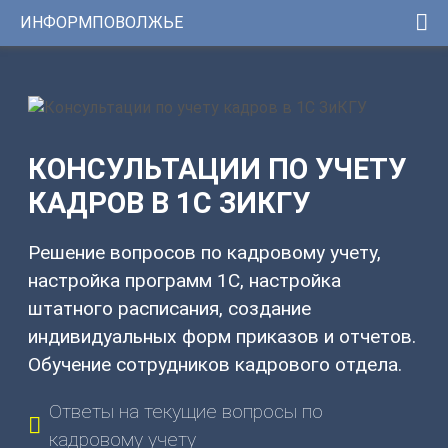
ИНФОРМПОВОЛЖЬЕ
Консультации
1С
Услуги
ИНФОРМПОВОЛЖЬЕ
Программы
Регистрационный
КОНСУЛЬТАЦИИ ПО УЧЕТУ
номер
Сервисы
сертификата:
ЦКБ
КАДРОВ В 1С ЗИКГУ
Уникальные
37331-
0251
решения
от
Решение вопросов по кадровому учету,
24.01.2014г.
настройка программ 1С, настройка
Youtube-
штатного расписания, создание
канал
индивидуальных форм приказов и отчетов.
Telegram-
Обучение сотрудников кадрового отдела.
канал
Ответы на текущие вопросы по
КОНТАКТЫ
кадровому учету