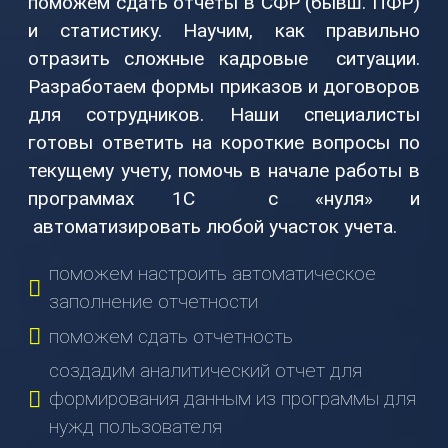
поможем сдать отчеты в СФР (бывш. ПФР)
(831)
и статистику. Научим, как правильно
274-
отразить сложные кадровые ситуации.
80-
80
Разработаем формы приказов и договоров
для сотрудников. Наши специалисты
gov-
готовы ответить на короткие вопросы по
ip@mail.ru
текущему учету, помочь в начале работы в
603003
программах 1С с «нуля» и
г.
автоматизировать любой участок учета.
Нижний
Новгород,
поможем настроить автоматическое
ул.
заполнение отчетности
Ефремова,
6
поможем сдать отчетность
создадим аналитический отчет для
О
НАС
формирования данным из программы для
нужд пользователя
О