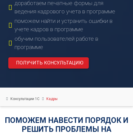
нас
доработаем печатные формы для
Вебинары
ведения кадрового учета в программе
Контакты
поможем найти и устранить ошибки в
Удалённый
учете кадров в программе
помощник
обучим пользователей работе в
Релизы
программе
1С
ПОЛУЧИТЬ КОНСУЛЬТАЦИЮ
Консультации 1С
Кадры
ПОМОЖЕМ НАВЕСТИ ПОРЯДОК И
РЕШИТЬ ПРОБЛЕМЫ НА