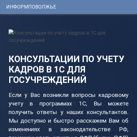
ИНФОРМПОВОЛЖЬЕ
Консультации
1С
Услуги
ИНФОРМПОВОЛЖЬЕ
Программы
Регистрационный
номер
Сервисы
сертификата:
ЦКБ
Уникальные
37331-
КОНСУЛЬТАЦИИ ПО УЧЕТУ
0251
решения
от
КАДРОВ В 1С ДЛЯ
24.01.2014г.
ГОСУЧРЕЖДЕНИЙ
Youtube-
канал
Если у Вас возникли вопросы кадровому
Telegram-
учету в программах 1С, Вы можете
канал
получить ответы у наших консультантов.
Мы доступно и быстро расскажем Вам об
КОНТАКТЫ
изменениях в законодательстве РФ,
8