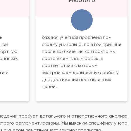
РАБОТАТЬ
ь
Каждая учетная проблема по-
ьном
своему уникальна, по этой причине
дартную
после заключения контракта мы
анализ».
составляем план-график, в
соответствии с которым
те и
выстраиваем дальнейшую работу
для достижения поставленных
целей.
ведений требует детального и ответственного анализа
трого регламентированы. Мы выясним специфику учета
я с учетом действующего законодательства.