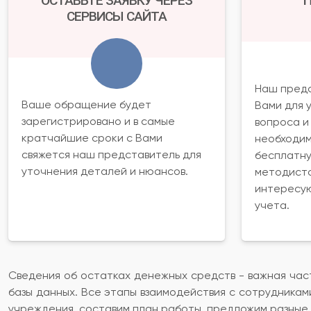
ОСТАВЬТЕ ЗАЯВКУ ЧЕРЕЗ
П
СЕРВИСЫ САЙТА
Наш предс
Ваше обращение будет
Вами для 
зарегистрировано и в самые
вопроса и
кратчайшие сроки с Вами
необходим
свяжется наш представитель для
бесплатну
уточнения деталей и нюансов.
методисто
интересу
учета.
Сведения об остатках денежных средств - важная час
базы данных. Все этапы взаимодействия с сотрудник
учреждения, составим план работы, предложим разные