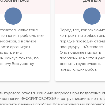
ОЗВОНИТ ВАМ
ДАННЫХ
тавитель свяжется с
Перед тем, как заключит
уточнения проблематики
контракт, мы в обязател
 нюансов, а в случае
порядке проводим стан
ости организует
процедуру - «Экспресс-
ю встречу с
Она позволяет выявить
м-консультантом, по
проблемные места в уче
ющему Вас участку
оценить трудоемкость
предстоящих работ.
ть годового отчета. Решение вопросов при подготовке с
ами компании ИНФОРМПОВОЛЖЬЕ и сотрудниками клиента с
 варианты решения проблем. Все консультации проводятс