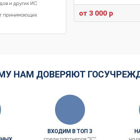
дов и других ИС
от 3 000 р
от принимающих
МУ НАМ ДОВЕРЯЮТ ГОСУЧРЕЖ
ВХОДИМ В ТОП 3
Н
среди партнеров "1С"
на р
ННЫХ