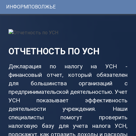
ИНФОРМПОВОЛЖЬЕ
Консультации
1С
Услуги
ИНФОРМПОВОЛЖЬЕ
Программы
Регистрационный
номер
Сервисы
сертификата:
ОТЧЕТНОСТЬ ПО УСН
ЦКБ
Уникальные
37331-
0251
решения
от
Декларация по налогу на УСН -
24.01.2014г.
финансовый отчет, который обязателен
Youtube-
для большинства организаций с
канал
предпринимательской деятельностью. Учет
Telegram-
УСН показывает эффективность
канал
деятельности учреждения. Наши
специалисты помогут проверить
КОНТАКТЫ
налоговую базу для учета налога УСН,
8
подскажут, как отразить доходы и расходы