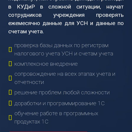
(831)
в КУДиР в сложной ситуации, научат
274-
сотрудников учреждения проверять
80-
ежемесячно данные для УСН и данные по
80
счетам учета.
gov-
ip@mail.ru
проверка базы данных по регистрам
603003
налогового учета УСН и счетам учета
г.
комплексное внедрение
Нижний
сопровождение на всех этапах учета и
Новгород,
отчетности
ул.
Ефремова,
решение проблем любой сложности
6
доработки и программирование 1С
О
обучение работе в программных
НАС
продуктах 1С
О