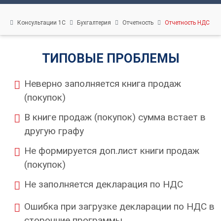
нас
Вебинары
Консультации 1С
Бухгалтерия
Отчетность
Отчетность НДС
Контакты
Удалённый
ТИПОВЫЕ ПРОБЛЕМЫ
помощник
Релизы
Неверно заполняется книга продаж
1С
(покупок)
В книге продаж (покупок) сумма встает в
другую графу
Не формируется доп.лист книги продаж
(покупок)
Не заполняется декларация по НДС
Ошибка при загрузке декларации по НДС в
сторонние программы