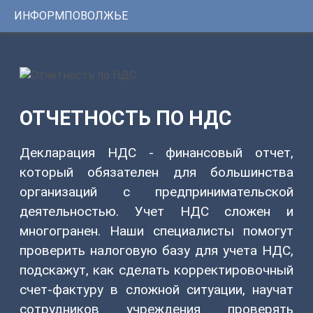
ИНФОРМПОВОЛЖЬЕ
Консультации
1С
Услуги
ИНФОРМПОВОЛЖЬЕ
Программы
Регистрационный
номер
Сервисы
сертификата:
ОТЧЕТНОСТЬ ПО НДС
ЦКБ
Уникальные
37331-
0251
решения
от
Декларация НДС - финансовый отчет,
24.01.2014г.
который обязателен для большинства
Youtube-
организаций с предпринимательской
канал
деятельностью. Учет НДС сложен и
Telegram-
многогранен. Наши специалисты помогут
канал
проверить налоговую базу для учета НДС,
подскажут, как сделать корректировочный
КОНТАКТЫ
счет-фактуру в сложной ситуации, научат
8
сотрудников учреждения проверять