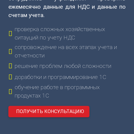
(831)
ежемесячно данные для НДС и данные по
274-
счетам учета.
80-
80
проверка сложных хозяйственных
gov-
ситауций по учету НДС
ip@mail.ru
сопровождение на всех этапах учета и
603003
отчетности
г.
решение проблем любой сложности
Нижний
Новгород,
доработки и программирование 1С
ул.
обучение работе в программных
Ефремова,
продуктах 1С
6
О
ПОЛУЧИТЬ КОНСУЛЬТАЦИЮ
НАС
О